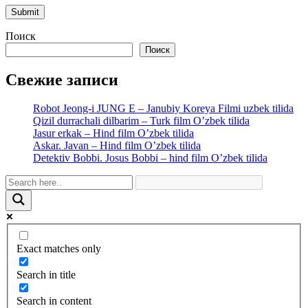
Поиск
Поиск
Свежие записи
Robot Jeong-i JUNG E – Janubiy Koreya Filmi uzbek tilida
Qizil durrachali dilbarim – Turk film O’zbek tilida
Jasur erkak – Hind film O’zbek tilida
Askar. Javan – Hind film O’zbek tilida
Detektiv Bobbi. Josus Bobbi – hind film O’zbek tilida
Exact matches only
Search in title
Search in content