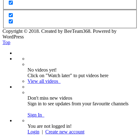
Copyright © 2018. Created by BeeTeam368. Powered by
WordPress
Top
No videos yet!
Click on "Watch later" to put videos here
View all videos
Don't miss new videos
Sign in to see updates from your favourite channels
Sign In
You are not logged in!
Login
|
Create new account