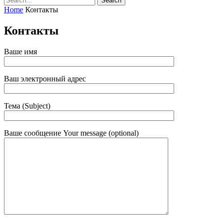
Home
Контакты
Контакты
Ваше имя
Ваш электронный адрес
Тема (Subject)
Ваше сообщение Your message (optional)