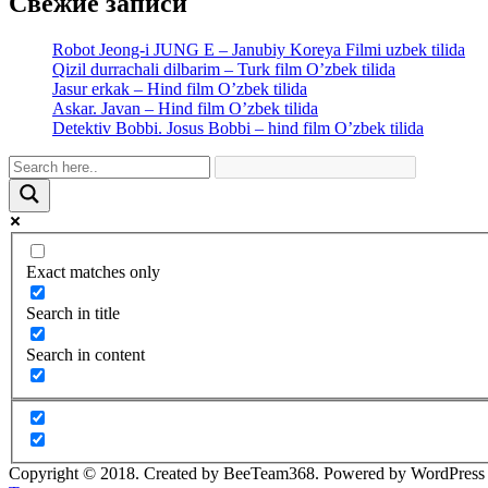
Свежие записи
Robot Jeong-i JUNG E – Janubiy Koreya Filmi uzbek tilida
Qizil durrachali dilbarim – Turk film O’zbek tilida
Jasur erkak – Hind film O’zbek tilida
Askar. Javan – Hind film O’zbek tilida
Detektiv Bobbi. Josus Bobbi – hind film O’zbek tilida
Exact matches only
Search in title
Search in content
Copyright © 2018. Created by BeeTeam368. Powered by WordPress