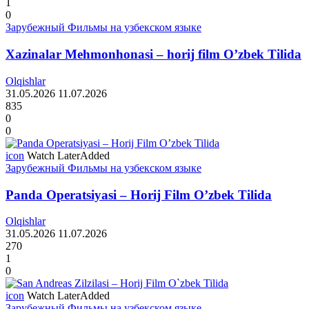
1
0
Зарубежный Фильмы на узбекском языке
Xazinalar Mehmonhonasi – horij film O’zbek Tilida
Olqishlar
31.05.2026
11.07.2026
835
0
0
icon
Watch Later
Added
Зарубежный Фильмы на узбекском языке
Panda Operatsiyasi – Horij Film O’zbek Tilida
Olqishlar
31.05.2026
11.07.2026
270
1
0
icon
Watch Later
Added
Зарубежный Фильмы на узбекском языке