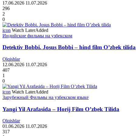
17.06.2026
11.07.2026
296
2
0
icon
Watch Later
Added
Индийские фильмы на узбекском
Detektiv Bobbi. Josus Bobbi – hind film O’zbek tilida
Olqishlar
12.06.2026
11.07.2026
407
1
0
icon
Watch Later
Added
Зарубежный Фильмы на узбекском языке
Yangi Yil Arafasida – Horij Film O’zbek Tilida
Olqishlar
01.06.2026
11.07.2026
317