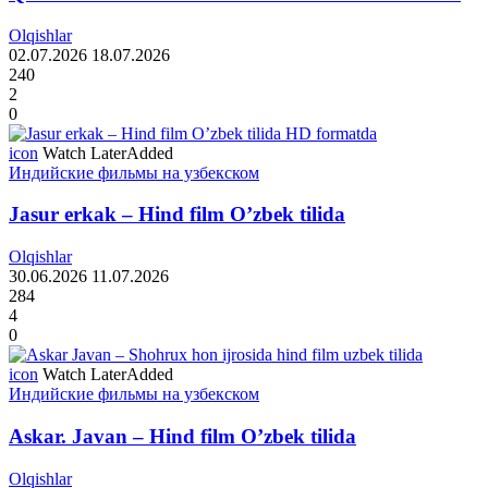
Olqishlar
02.07.2026
18.07.2026
240
2
0
icon
Watch Later
Added
Индийские фильмы на узбекском
Jasur erkak – Hind film O’zbek tilida
Olqishlar
30.06.2026
11.07.2026
284
4
0
icon
Watch Later
Added
Индийские фильмы на узбекском
Askar. Javan – Hind film O’zbek tilida
Olqishlar