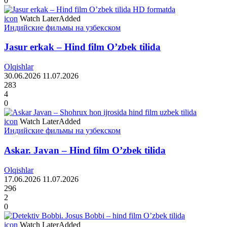
0
icon
Watch Later
Added
Индийские фильмы на узбекском
Jasur erkak – Hind film O’zbek tilida
Olqishlar
30.06.2026
11.07.2026
283
4
0
icon
Watch Later
Added
Индийские фильмы на узбекском
Askar. Javan – Hind film O’zbek tilida
Olqishlar
17.06.2026
11.07.2026
296
2
0
icon
Watch Later
Added