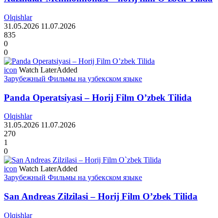
Olqishlar
31.05.2026
11.07.2026
835
0
0
icon
Watch Later
Added
Зарубежный Фильмы на узбекском языке
Panda Operatsiyasi – Horij Film O’zbek Tilida
Olqishlar
31.05.2026
11.07.2026
270
1
0
icon
Watch Later
Added
Зарубежный Фильмы на узбекском языке
San Andreas Zilzilasi – Horij Film O’zbek Tilida
Olqishlar