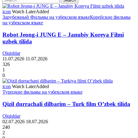
icon
Watch Later
Added
Зарубежный Фильмы на узбекском языке
Корейские фильмы
на узбекском языке
Robot Jeong-i JUNG E – Janubiy Koreya Filmi
uzbek tilida
Olqishlar
11.07.2026
11.07.2026
326
1
0
icon
Watch Later
Added
Турецкие фильмы на узбекском языке
Qizil durrachali dilbarim – Turk film O’zbek tilida
Olqishlar
02.07.2026
18.07.2026
240
2