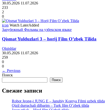
30.05.2026
11.07.2026
233
2
0
icon
Watch Later
Added
Зарубежный Фильмы на узбекском языке
Qismat Yulduzlari 3 – horij Film O’zbek Tilida
Olqishlar
30.05.2026
11.07.2026
259
0
0
←
Previous
Поиск
Поиск
Свежие записи
Robot Jeong-i JUNG E – Janubiy Koreya Filmi uzbek tilida
Qizil durrachali dilbarim – Turk film O’zbek tilida
Jasur erkak – Hind film O’zbek tilida