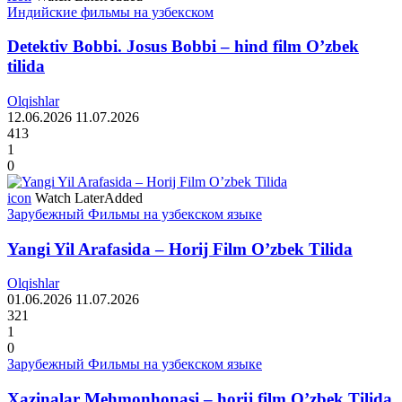
Индийские фильмы на узбекском
Detektiv Bobbi. Josus Bobbi – hind film O’zbek
tilida
Olqishlar
12.06.2026
11.07.2026
413
1
0
icon
Watch Later
Added
Зарубежный Фильмы на узбекском языке
Yangi Yil Arafasida – Horij Film O’zbek Tilida
Olqishlar
01.06.2026
11.07.2026
321
1
0
Зарубежный Фильмы на узбекском языке
Xazinalar Mehmonhonasi – horij film O’zbek Tilida