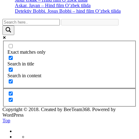
Askar. Javan – Hind film O’zbek tilida
Detektiv Bobbi. Josus Bobbi – hind film O’zbek tilida
Exact matches only
Search in title
Search in content
Copyright © 2018. Created by BeeTeam368. Powered by
WordPress
Top