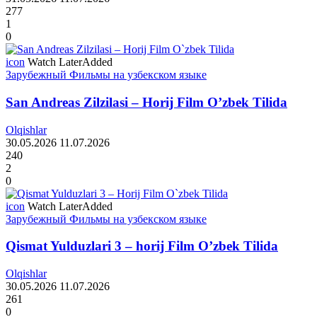
277
1
0
icon
Watch Later
Added
Зарубежный Фильмы на узбекском языке
San Andreas Zilzilasi – Horij Film O’zbek Tilida
Olqishlar
30.05.2026
11.07.2026
240
2
0
icon
Watch Later
Added
Зарубежный Фильмы на узбекском языке
Qismat Yulduzlari 3 – horij Film O’zbek Tilida
Olqishlar
30.05.2026
11.07.2026
261
0