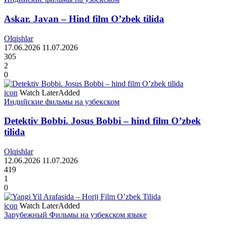
Askar. Javan – Hind film O’zbek tilida
Olqishlar
17.06.2026
11.07.2026
305
2
0
icon
Watch Later
Added
Индийские фильмы на узбекском
Detektiv Bobbi. Josus Bobbi – hind film O’zbek
tilida
Olqishlar
12.06.2026
11.07.2026
419
1
0
icon
Watch Later
Added
Зарубежный Фильмы на узбекском языке