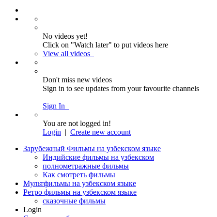
No videos yet!
Click on "Watch later" to put videos here
View all videos
Don't miss new videos
Sign in to see updates from your favourite channels
Sign In
You are not logged in!
Login
|
Create new account
Зарубежный Фильмы на узбекском языке
Индийские фильмы на узбекском
полнометражные фильмы
Как смотреть фильмы
Мультфильмы на узбекском языке
Ретро фильмы на узбекском языке
сказочные фильмы
Login