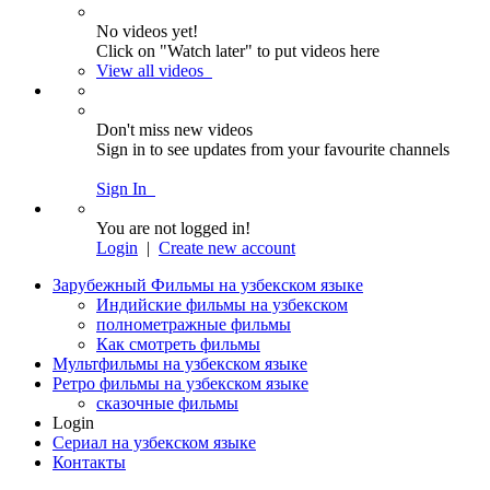
No videos yet!
Click on "Watch later" to put videos here
View all videos
Don't miss new videos
Sign in to see updates from your favourite channels
Sign In
You are not logged in!
Login
|
Create new account
Зарубежный Фильмы на узбекском языке
Индийские фильмы на узбекском
полнометражные фильмы
Как смотреть фильмы
Мультфильмы на узбекском языке
Ретро фильмы на узбекском языке
сказочные фильмы
Login
Сериал на узбекском языке
Контакты