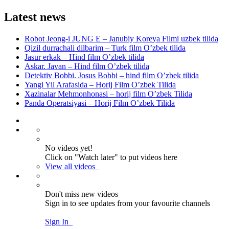
Latest news
Robot Jeong-i JUNG E – Janubiy Koreya Filmi uzbek tilida
Qizil durrachali dilbarim – Turk film O’zbek tilida
Jasur erkak – Hind film O’zbek tilida
Askar. Javan – Hind film O’zbek tilida
Detektiv Bobbi. Josus Bobbi – hind film O’zbek tilida
Yangi Yil Arafasida – Horij Film O’zbek Tilida
Xazinalar Mehmonhonasi – horij film O’zbek Tilida
Panda Operatsiyasi – Horij Film O’zbek Tilida
No videos yet!
Click on "Watch later" to put videos here
View all videos
Don't miss new videos
Sign in to see updates from your favourite channels
Sign In