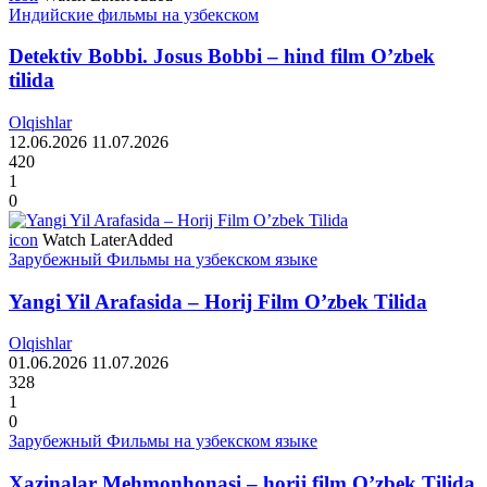
Индийские фильмы на узбекском
Detektiv Bobbi. Josus Bobbi – hind film O’zbek
tilida
Olqishlar
12.06.2026
11.07.2026
420
1
0
icon
Watch Later
Added
Зарубежный Фильмы на узбекском языке
Yangi Yil Arafasida – Horij Film O’zbek Tilida
Olqishlar
01.06.2026
11.07.2026
328
1
0
Зарубежный Фильмы на узбекском языке
Xazinalar Mehmonhonasi – horij film O’zbek Tilida