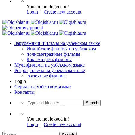
You are not logged in!
Login
|
Create new account
Зарубежный Фильмы на узбекском языке
Индийские фильмы на узбекском
полнометражные фильмы
Как смотреть фильмы
Мультфильмы на узбекском языке
Ретро фильмы на узбекском языке
сказочные фильмы
Login
Сериал на узбекском языке
Контакты
You are not logged in!
Login
|
Create new account