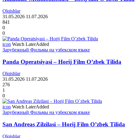
Olqishlar
31.05.2026
11.07.2026
841
0
0
icon
Watch Later
Added
Зарубежный Фильмы на узбекском языке
Panda Operatsiyasi – Horij Film O’zbek Tilida
Olqishlar
31.05.2026
11.07.2026
276
1
0
icon
Watch Later
Added
Зарубежный Фильмы на узбекском языке
San Andreas Zilzilasi – Horij Film O’zbek Tilida
Olqishlar