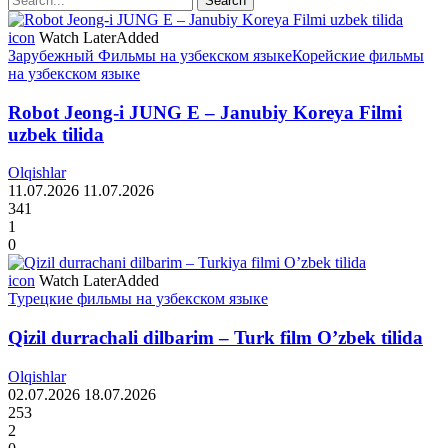
icon
Watch Later
Added
Зарубежный Фильмы на узбекском языке
Корейские фильмы
на узбекском языке
Robot Jeong-i JUNG E – Janubiy Koreya Filmi
uzbek tilida
Olqishlar
11.07.2026
11.07.2026
341
1
0
icon
Watch Later
Added
Турецкие фильмы на узбекском языке
Qizil durrachali dilbarim – Turk film O’zbek tilida
Olqishlar
02.07.2026
18.07.2026
253
2