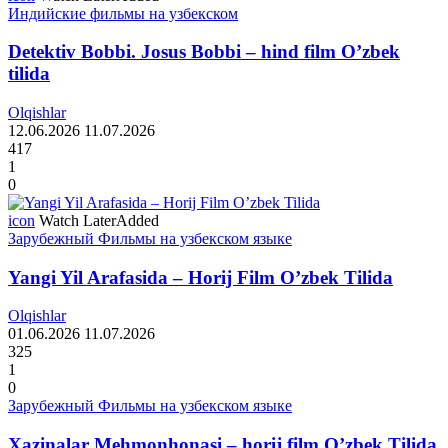
Индийские фильмы на узбекском
Detektiv Bobbi. Josus Bobbi – hind film O’zbek
tilida
Olqishlar
12.06.2026
11.07.2026
417
1
0
icon
Watch Later
Added
Зарубежный Фильмы на узбекском языке
Yangi Yil Arafasida – Horij Film O’zbek Tilida
Olqishlar
01.06.2026
11.07.2026
325
1
0
Зарубежный Фильмы на узбекском языке
Xazinalar Mehmonhonasi – horij film O’zbek Tilida