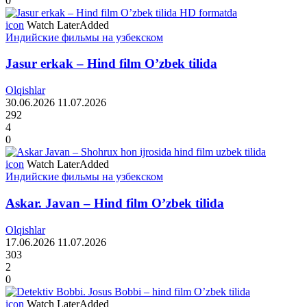
0
icon
Watch Later
Added
Индийские фильмы на узбекском
Jasur erkak – Hind film O’zbek tilida
Olqishlar
30.06.2026
11.07.2026
292
4
0
icon
Watch Later
Added
Индийские фильмы на узбекском
Askar. Javan – Hind film O’zbek tilida
Olqishlar
17.06.2026
11.07.2026
303
2
0
icon
Watch Later
Added