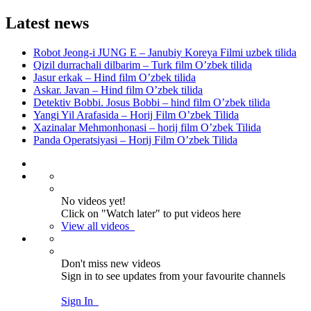
Latest news
Robot Jeong-i JUNG E – Janubiy Koreya Filmi uzbek tilida
Qizil durrachali dilbarim – Turk film O’zbek tilida
Jasur erkak – Hind film O’zbek tilida
Askar. Javan – Hind film O’zbek tilida
Detektiv Bobbi. Josus Bobbi – hind film O’zbek tilida
Yangi Yil Arafasida – Horij Film O’zbek Tilida
Xazinalar Mehmonhonasi – horij film O’zbek Tilida
Panda Operatsiyasi – Horij Film O’zbek Tilida
No videos yet!
Click on "Watch later" to put videos here
View all videos
Don't miss new videos
Sign in to see updates from your favourite channels
Sign In