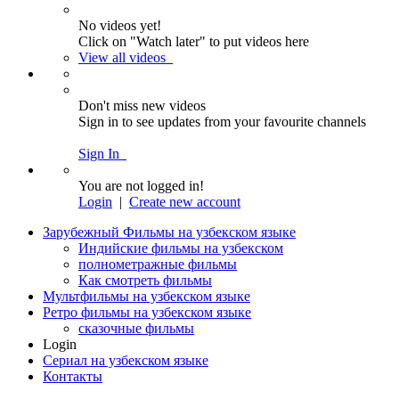
No videos yet!
Click on "Watch later" to put videos here
View all videos
Don't miss new videos
Sign in to see updates from your favourite channels
Sign In
You are not logged in!
Login
|
Create new account
Зарубежный Фильмы на узбекском языке
Индийские фильмы на узбекском
полнометражные фильмы
Как смотреть фильмы
Мультфильмы на узбекском языке
Ретро фильмы на узбекском языке
сказочные фильмы
Login
Сериал на узбекском языке
Контакты