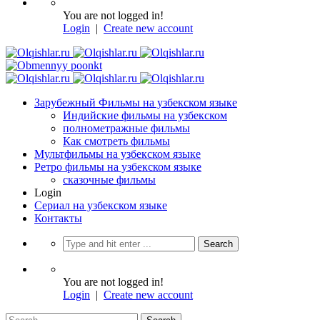
You are not logged in!
Login
|
Create new account
Зарубежный Фильмы на узбекском языке
Индийские фильмы на узбекском
полнометражные фильмы
Как смотреть фильмы
Мультфильмы на узбекском языке
Ретро фильмы на узбекском языке
сказочные фильмы
Login
Сериал на узбекском языке
Контакты
You are not logged in!
Login
|
Create new account