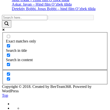
Askar. Javan – Hind film O’zbek tilida
Detektiv Bobbi. Josus Bobbi – hind film O’zbek tilida
Exact matches only
Search in title
Search in content
Copyright © 2018. Created by BeeTeam368. Powered by
WordPress
Top