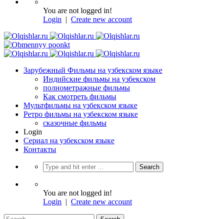
You are not logged in!
Login
|
Create new account
Зарубежный Фильмы на узбекском языке
Индийские фильмы на узбекском
полнометражные фильмы
Как смотреть фильмы
Мультфильмы на узбекском языке
Ретро фильмы на узбекском языке
сказочные фильмы
Login
Сериал на узбекском языке
Контакты
You are not logged in!
Login
|
Create new account