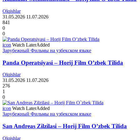
Olqishlar
31.05.2026
11.07.2026
841
0
0
icon
Watch Later
Added
Зарубежный Фильмы на узбекском языке
Panda Operatsiyasi – Horij Film O’zbek Tilida
Olqishlar
31.05.2026
11.07.2026
276
1
0
icon
Watch Later
Added
Зарубежный Фильмы на узбекском языке
San Andreas Zilzilasi – Horij Film O’zbek Tilida
Olqishlar