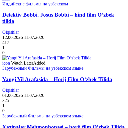
Индийские фильмы на узбекском
Detektiv Bobbi. Josus Bobbi – hind film O’zbek
tilida
Olqishlar
12.06.2026
11.07.2026
417
1
0
icon
Watch Later
Added
Зарубежный Фильмы на узбекском языке
Yangi Yil Arafasida – Horij Film O’zbek Tilida
Olqishlar
01.06.2026
11.07.2026
325
1
0
Зарубежный Фильмы на узбекском языке
Xazinalar Mehmonhonasi – horij film O’zbek Tilida