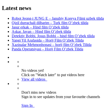
Latest news
Robot Jeong-i JUNG E – Janubiy Koreya Filmi uzbek tilida
Qizil durrachali dilbarim – Turk film O’zbek tilida
Jasur erkak – Hind film O’zbek tilida
Askar. Javan – Hind film O’zbek tilida
Detektiv Bobbi. Josus Bobbi – hind film O’zbek tilida
Yangi Yil Arafasida – Horij Film O’zbek Tilida
Xazinalar Mehmonhonasi – horij film O’zbek Tilida
Panda Operatsiyasi – Horij Film O’zbek Tilida
No videos yet!
Click on "Watch later" to put videos here
View all videos
Don't miss new videos
Sign in to see updates from your favourite channels
Sign In