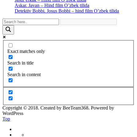
Askar. Javan – Hind film O’zbek tilida
Detektiv Bobbi. Josus Bobbi – hind film O’zbek tilida
Exact matches only
Search in title
Search in content
Copyright © 2018. Created by BeeTeam368. Powered by
WordPress
Top