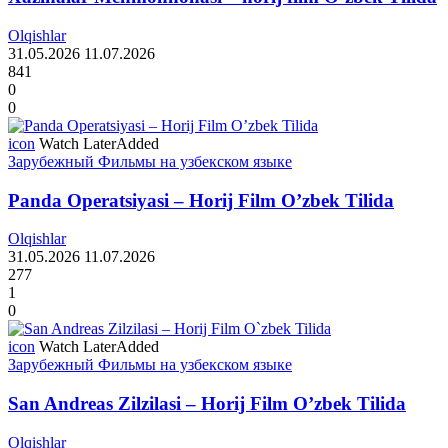
Olqishlar
31.05.2026
11.07.2026
841
0
0
icon
Watch Later
Added
Зарубежный Фильмы на узбекском языке
Panda Operatsiyasi – Horij Film O’zbek Tilida
Olqishlar
31.05.2026
11.07.2026
277
1
0
icon
Watch Later
Added
Зарубежный Фильмы на узбекском языке
San Andreas Zilzilasi – Horij Film O’zbek Tilida
Olqishlar