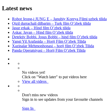
Latest news
Robot Jeong-i JUNG E – Janubiy Koreya Filmi uzbek tilida
Qizil durrachali dilbarim – Turk film O’zbek tilida
Jasur erkak – Hind film O’zbek tilida
Askar. Javan – Hind film O’zbek tilida
Detektiv Bobbi. Josus Bobbi – hind film O’zbek tilida
Yangi Yil Arafasida – Horij Film O’zbek Tilida
Xazinalar Mehmonhonasi – horij film O’zbek Tilida
Panda Operatsiyasi – Horij Film O’zbek Tilida
No videos yet!
Click on "Watch later" to put videos here
View all videos
Don't miss new videos
Sign in to see updates from your favourite channels
Sign In