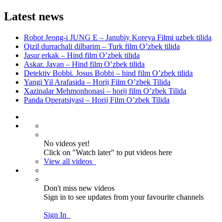
Latest news
Robot Jeong-i JUNG E – Janubiy Koreya Filmi uzbek tilida
Qizil durrachali dilbarim – Turk film O’zbek tilida
Jasur erkak – Hind film O’zbek tilida
Askar. Javan – Hind film O’zbek tilida
Detektiv Bobbi. Josus Bobbi – hind film O’zbek tilida
Yangi Yil Arafasida – Horij Film O’zbek Tilida
Xazinalar Mehmonhonasi – horij film O’zbek Tilida
Panda Operatsiyasi – Horij Film O’zbek Tilida
No videos yet!
Click on "Watch later" to put videos here
View all videos
Don't miss new videos
Sign in to see updates from your favourite channels
Sign In