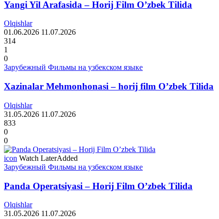
Yangi Yil Arafasida – Horij Film O’zbek Tilida
Olqishlar
01.06.2026
11.07.2026
314
1
0
Зарубежный Фильмы на узбекском языке
Xazinalar Mehmonhonasi – horij film O’zbek Tilida
Olqishlar
31.05.2026
11.07.2026
833
0
0
icon
Watch Later
Added
Зарубежный Фильмы на узбекском языке
Panda Operatsiyasi – Horij Film O’zbek Tilida
Olqishlar
31.05.2026
11.07.2026