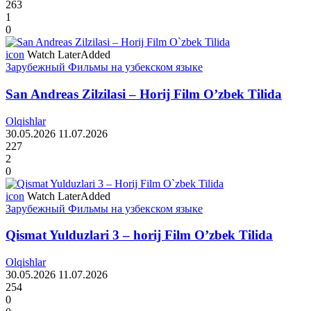
263
1
0
icon
Watch Later
Added
Зарубежный Фильмы на узбекском языке
San Andreas Zilzilasi – Horij Film O’zbek Tilida
Olqishlar
30.05.2026
11.07.2026
227
2
0
icon
Watch Later
Added
Зарубежный Фильмы на узбекском языке
Qismat Yulduzlari 3 – horij Film O’zbek Tilida
Olqishlar
30.05.2026
11.07.2026
254
0