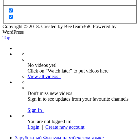
Copyright © 2018. Created by BeeTeam368. Powered by
WordPress
Top
No videos yet!
Click on "Watch later" to put videos here
View all videos
Don't miss new videos
Sign in to see updates from your favourite channels
Sign In
You are not logged in!
Login
|
Create new account
Зарубежный Фильмы на узбекском языке