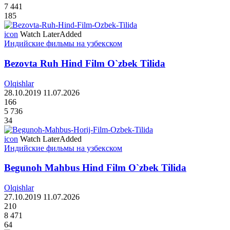
7 441
185
icon
Watch Later
Added
Индийские фильмы на узбекском
Bezovta Ruh Hind Film O`zbek Tilida
Olqishlar
28.10.2019
11.07.2026
166
5 736
34
icon
Watch Later
Added
Индийские фильмы на узбекском
Begunoh Mahbus Hind Film O`zbek Tilida
Olqishlar
27.10.2019
11.07.2026
210
8 471
64