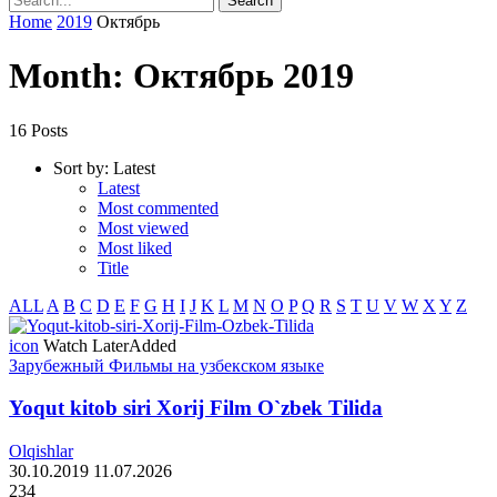
Home
2019
Октябрь
Month: Октябрь 2019
16 Posts
Sort by:
Latest
Latest
Most commented
Most viewed
Most liked
Title
ALL
A
B
C
D
E
F
G
H
I
J
K
L
M
N
O
P
Q
R
S
T
U
V
W
X
Y
Z
icon
Watch Later
Added
Зарубежный Фильмы на узбекском языке
Yoqut kitob siri Xorij Film O`zbek Tilida
Olqishlar
30.10.2019
11.07.2026
234