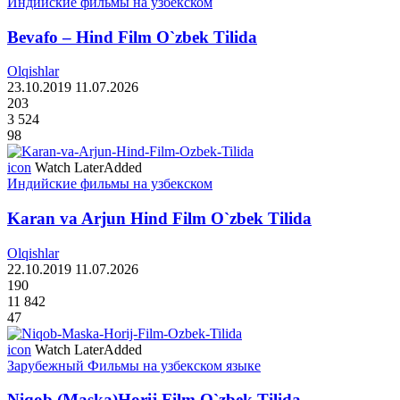
Индийские фильмы на узбекском
Bevafo – Hind Film O`zbek Tilida
Olqishlar
23.10.2019
11.07.2026
203
3 524
98
icon
Watch Later
Added
Индийские фильмы на узбекском
Karan va Arjun Hind Film O`zbek Tilida
Olqishlar
22.10.2019
11.07.2026
190
11 842
47
icon
Watch Later
Added
Зарубежный Фильмы на узбекском языке
Niqob (Maska)Horij Film O`zbek Tilida