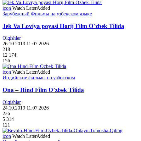
icon
Watch Later
Added
Зарубежный Фильмы на узбекском языке
Jek Va Loviya poyasi Horij Film O`zbek Tilida
Olqishlar
26.10.2019
11.07.2026
218
12 174
156
icon
Watch Later
Added
Индийские фильмы на узбекском
Ona – Hind Film O`zbek Tilida
Olqishlar
24.10.2019
11.07.2026
226
5 314
121
icon
Watch Later
Added