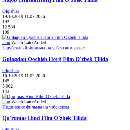
Olqishlar
19.10.2019
11.07.2026
193
12 584
109
icon
Watch Later
Added
Зарубежный Фильмы на узбекском языке
Gulagdan Qochish Horij Film O`zbek Tilida
Olqishlar
16.10.2019
11.07.2026
145
5 902
143
icon
Watch Later
Added
Индийские фильмы на узбекском
Qo`rqmas Hind Film O`zbek Tilida
Olqishlar