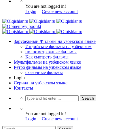
You are not logged in!
Login
|
Create new account
Зарубежный Фильмы на узбекском языке
Индийские фильмы на узбекском
полнометражные фильмы
Как смотреть фильмы
Мультфильмы на узбекском языке
Ретро фильмы на узбекском языке
сказочные фильмы
Login
Сериал на узбекском языке
Контакты
You are not logged in!
Login
|
Create new account