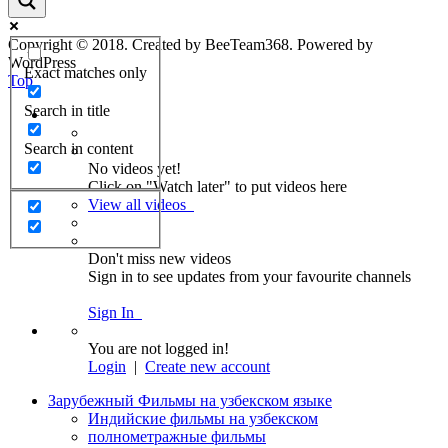
Copyright © 2018. Created by BeeTeam368. Powered by
WordPress
Exact matches only
Top
Search in title
Search in content
No videos yet!
Click on "Watch later" to put videos here
View all videos
Don't miss new videos
Sign in to see updates from your favourite channels
Sign In
You are not logged in!
Login
|
Create new account
Зарубежный Фильмы на узбекском языке
Индийские фильмы на узбекском
полнометражные фильмы