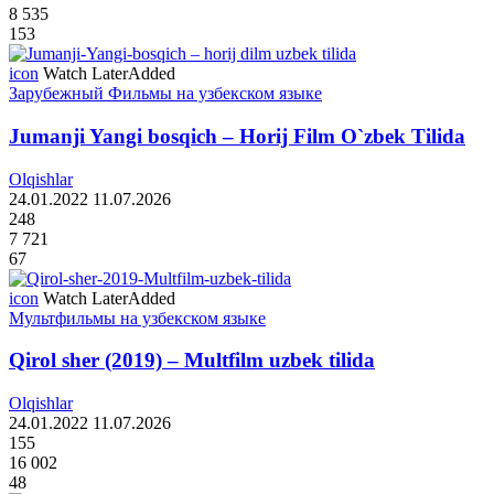
8 535
153
icon
Watch Later
Added
Зарубежный Фильмы на узбекском языке
Jumanji Yangi bosqich – Horij Film O`zbek Tilida
Olqishlar
24.01.2022
11.07.2026
248
7 721
67
icon
Watch Later
Added
Мультфильмы на узбекском языке
Qirol sher (2019) – Multfilm uzbek tilida
Olqishlar
24.01.2022
11.07.2026
155
16 002
48