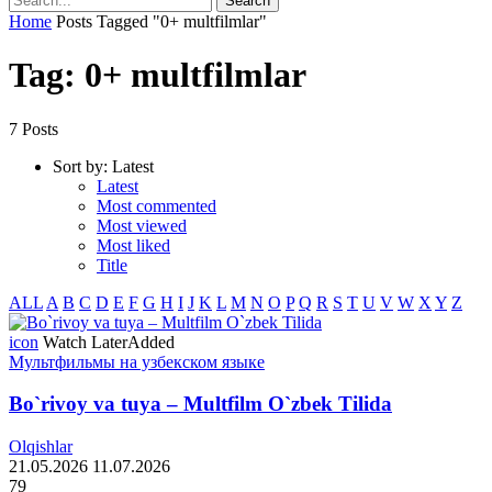
Home
Posts Tagged "0+ multfilmlar"
Tag: 0+ multfilmlar
7 Posts
Sort by:
Latest
Latest
Most commented
Most viewed
Most liked
Title
ALL
A
B
C
D
E
F
G
H
I
J
K
L
M
N
O
P
Q
R
S
T
U
V
W
X
Y
Z
icon
Watch Later
Added
Мультфильмы на узбекском языке
Bo`rivoy va tuya – Multfilm O`zbek Tilida
Olqishlar
21.05.2026
11.07.2026
79