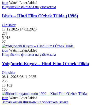
icon
Watch Later
Added
Индийские фильмы на узбекском
Ishsiz – Hind Film O`zbek Tilida (1996)
Olqishlar
17.12.2025
14.02.2026
277
5 913
27
icon
Watch Later
Added
Индийские фильмы на узбекском
Yolg’onchi Kuyov – Hind Film O`zbek Tilida
Olqishlar
06.11.2025
06.11.2025
258
13 182
160
icon
Watch Later
Added
Зарубежный Фильмы на узбекском языке