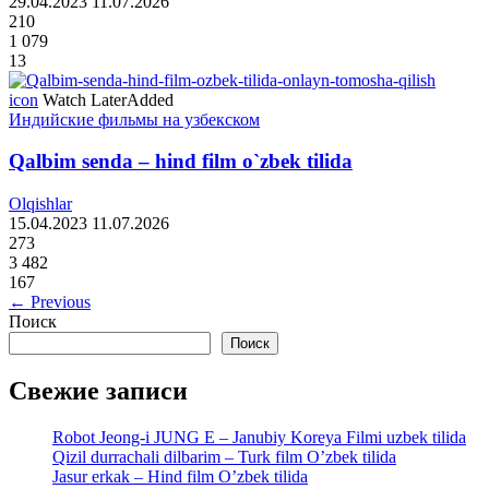
29.04.2023
11.07.2026
210
1 079
13
icon
Watch Later
Added
Индийские фильмы на узбекском
Qalbim senda – hind film o`zbek tilida
Olqishlar
15.04.2023
11.07.2026
273
3 482
167
←
Previous
Поиск
Поиск
Свежие записи
Robot Jeong-i JUNG E – Janubiy Koreya Filmi uzbek tilida
Qizil durrachali dilbarim – Turk film O’zbek tilida
Jasur erkak – Hind film O’zbek tilida