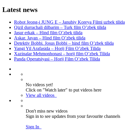
Latest news
Robot Jeong-i JUNG E – Janubiy Koreya Filmi uzbek tilida
Qizil durrachali dilbarim – Turk film O’zbek tilida
Jasur erkak – Hind film O’zbek tilida
Askar. Javan – Hind film O’zbek tilida
Detektiv Bobbi. Josus Bobbi – hind film O’zbek tilida
Yangi Yil Arafasida – Horij Film O’zbek Tilida
Xazinalar Mehmonhonasi – horij film O’zbek Tilida
Panda Operatsiyasi – Horij Film O’zbek Tilida
No videos yet!
Click on "Watch later" to put videos here
View all videos
Don't miss new videos
Sign in to see updates from your favourite channels
Sign In