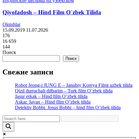
Индийские фильмы на узбекском
Qiyofadosh – Hind Film O`zbek Tilida
Olqishlar
15.09.2019
11.07.2026
176
16 659
144
Поиск
Поиск
Свежие записи
Robot Jeong-i JUNG E – Janubiy Koreya Filmi uzbek tilida
Qizil durrachali dilbarim – Turk film O’zbek tilida
Jasur erkak – Hind film O’zbek tilida
Askar. Javan – Hind film O’zbek tilida
Detektiv Bobbi. Josus Bobbi – hind film O’zbek tilida