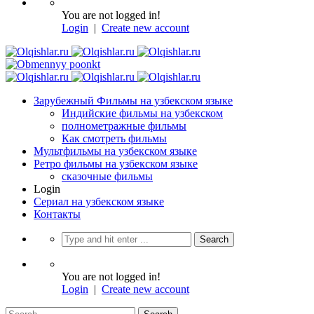
You are not logged in!
Login
|
Create new account
Зарубежный Фильмы на узбекском языке
Индийские фильмы на узбекском
полнометражные фильмы
Как смотреть фильмы
Мультфильмы на узбекском языке
Ретро фильмы на узбекском языке
сказочные фильмы
Login
Сериал на узбекском языке
Контакты
You are not logged in!
Login
|
Create new account