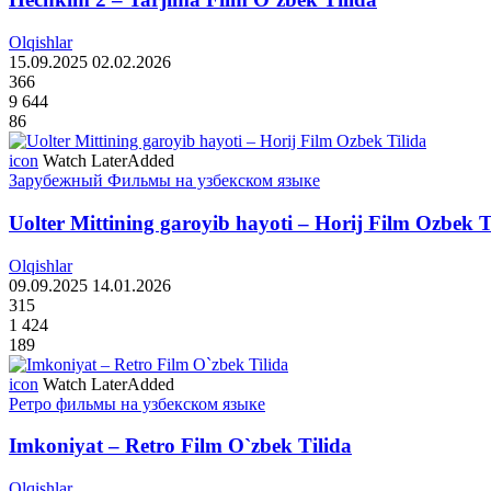
Olqishlar
15.09.2025
02.02.2026
366
9 644
86
icon
Watch Later
Added
Зарубежный Фильмы на узбекском языке
Uolter Mittining garoyib hayoti – Horij Film Ozbek T
Olqishlar
09.09.2025
14.01.2026
315
1 424
189
icon
Watch Later
Added
Ретро фильмы на узбекском языке
Imkoniyat – Retro Film O`zbek Tilida
Olqishlar