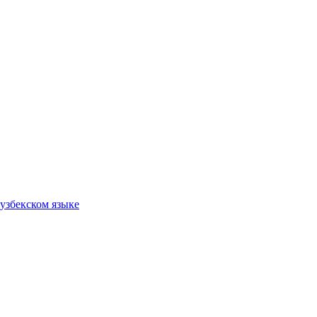
узбекском языке