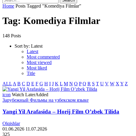
Home
Posts Tagged "Komediya Filmlar"
Tag: Komediya Filmlar
148 Posts
Sort by:
Latest
Latest
Most commented
Most viewed
Most liked
Title
ALL
A
B
C
D
E
F
G
H
I
J
K
L
M
N
O
P
Q
R
S
T
U
V
W
X
Y
Z
icon
Watch Later
Added
Зарубежный Фильмы на узбекском языке
Yangi Yil Arafasida – Horij Film O’zbek Tilida
Olqishlar
01.06.2026
11.07.2026
325