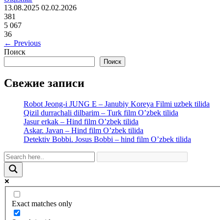
13.08.2025
02.02.2026
381
5 067
36
←
Previous
Поиск
Поиск
Свежие записи
Robot Jeong-i JUNG E – Janubiy Koreya Filmi uzbek tilida
Qizil durrachali dilbarim – Turk film O’zbek tilida
Jasur erkak – Hind film O’zbek tilida
Askar. Javan – Hind film O’zbek tilida
Detektiv Bobbi. Josus Bobbi – hind film O’zbek tilida
Exact matches only