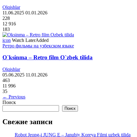
Olqishlar
11.06.2025
01.01.2026
228
12 916
183
icon
Watch Later
Added
Ретро фильмы на узбекском языке
O`ksinma – Retro film O`zbek tilida
Olqishlar
05.06.2025
11.01.2026
463
11 996
35
←
Previous
Поиск
Поиск
Свежие записи
Robot Jeong-i JUNG E – Janubiy Koreya Filmi uzbek tilida