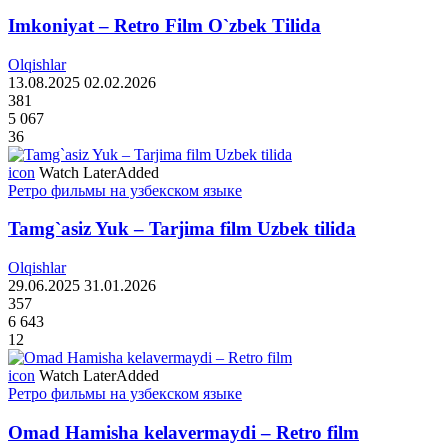
Imkoniyat – Retro Film O`zbek Tilida
Olqishlar
13.08.2025
02.02.2026
381
5 067
36
icon
Watch Later
Added
Ретро фильмы на узбекском языке
Tamg`asiz Yuk – Tarjima film Uzbek tilida
Olqishlar
29.06.2025
31.01.2026
357
6 643
12
icon
Watch Later
Added
Ретро фильмы на узбекском языке
Omad Hamisha kelavermaydi – Retro film